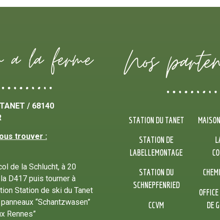
r a la ferme
Nos parten
TANET / 68140
R
STATION DU TANET
MAISON
us trouver :
STATION DE
L
LABELLEMONTAGE
CO
ol de la Schlucht, à 20
STATION DU
CHEM
 la D417 puis tourner à
SCHNEPFENRIED
tion Station de ski du Tanet
OFFICE
s panneaux “Schantzwasen”
CCVM
DE 
ux Rennes”