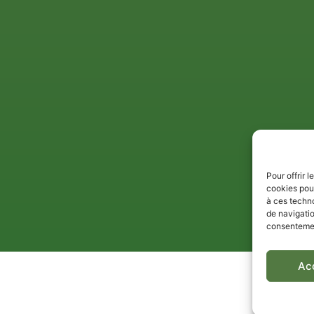
Pour offrir 
cookies pour
à ces techn
de navigatio
consentement
Ac